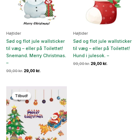
Højtider
Højtider
Sød og flot jule wallsticker
Sød og flot jule wallsticker
til væg – eller på Toilettet!
til væg – eller på Toilettet!
Snemand. Merry Christmas.
Hund i julesok. –
–
Den
Den
99,00
kr.
29,00
kr.
oprindelige
aktuelle
Den
Den
99,00
kr.
29,00
kr.
pris
pris
oprindelige
aktuelle
var:
er:
pris
pris
99,00 kr..
29,00 kr..
var:
er:
99,00 kr..
29,00 kr..
Tilbud!
Tilbud!