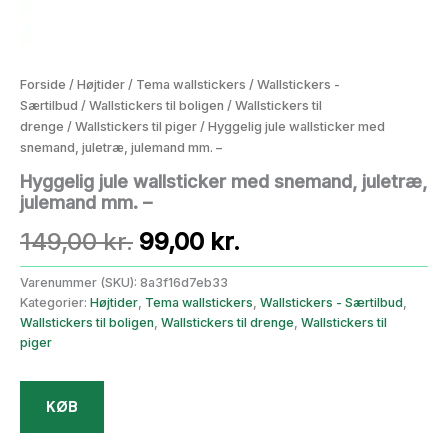
Forside
/
Højtider
/
Tema wallstickers
/
Wallstickers -
Særtilbud
/
Wallstickers til boligen
/
Wallstickers til
drenge
/
Wallstickers til piger
/ Hyggelig jule wallsticker med
snemand, juletræ, julemand mm. –
Hyggelig jule wallsticker med snemand, juletræ,
julemand mm. –
Den
Den
149,00
kr.
99,00
kr.
oprindelige
aktuelle
Varenummer (SKU):
8a3f16d7eb33
Kategorier:
Højtider
,
Tema wallstickers
,
Wallstickers - Særtilbud
,
pris
pris
Wallstickers til boligen
,
Wallstickers til drenge
,
Wallstickers til
piger
var:
er:
149,00 kr..
99,00 kr..
KØB