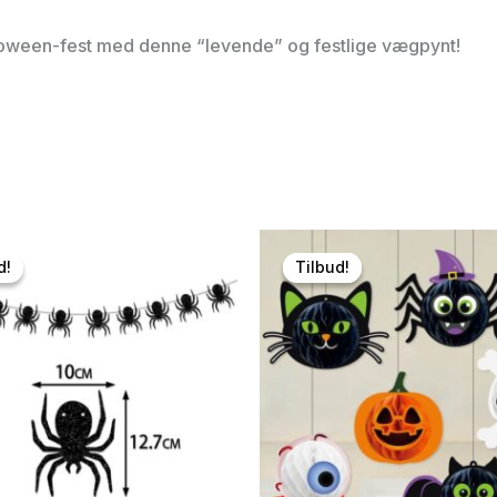
lloween-fest med denne “levende” og festlige vægpynt!
d!
d!
Tilbud!
Tilbud!