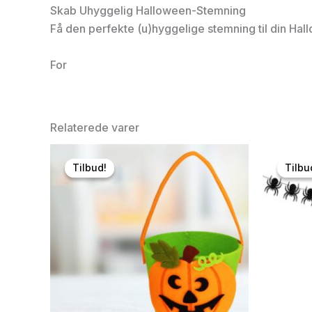
Skab Uhyggelig Halloween-Stemning
Få den perfekte (u)hyggelige stemning til din Ha
For
Relaterede varer
Tilbud!
Tilbud!
Tilbu
Tilbu