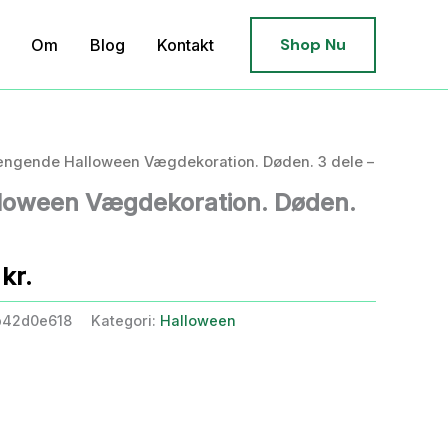
Shop Nu
Om
Blog
Kontakt
ngende Halloween Vægdekoration. Døden. 3 dele –
oween Vægdekoration. Døden.
Den
0
kr.
elige
aktuelle
b42d0e618
Kategori:
Halloween
pris
er:
kr..
39,00 kr..