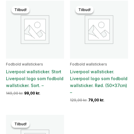
Tilbud!
Tilbud!
Tilbud!
Tilbud!
Fodbold wallstickers
Fodbold wallstickers
Liverpool wallsticker. Stort
Liverpool wallsticker.
Liverpool logo som fodbold
Liverpool logo som fodbold
wallsticker. Sort. –
wallsticker. Rød. (50x37cm)
–
Den
Den
149,00
kr.
99,00
kr.
oprindelige
aktuelle
Den
Den
129,00
kr.
79,00
kr.
pris
pris
oprindelige
aktuelle
var:
er:
pris
pris
149,00 kr..
99,00 kr..
var:
er:
129,00 kr..
79,00 kr..
Tilbud!
Tilbud!