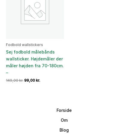
Fodbold wallstickers
Sej fodbold målebånds
wallsticker. Højdemåler der
måler højden fra 70-180cm.
–
Den
Den
149,00
kr.
99,00
kr.
oprindelige
aktuelle
pris
pris
var:
er:
149,00 kr..
99,00 kr..
Forside
Om
Blog