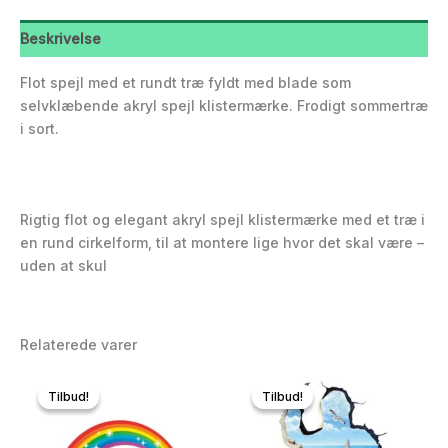
Beskrivelse
Flot spejl med et rundt træ fyldt med blade som
selvklæbende akryl spejl klistermærke. Frodigt sommertræ
i sort.
Rigtig flot og elegant akryl spejl klistermærke med et træ i
en rund cirkelform, til at montere lige hvor det skal være –
uden at skul
Relaterede varer
Tilbud!
Tilbud!
Tilbud!
Tilbud!