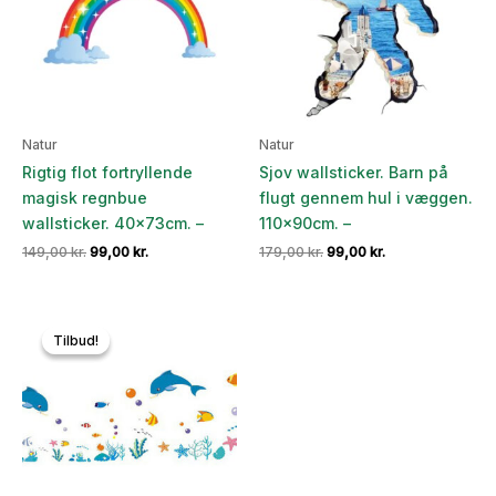
Natur
Natur
Rigtig flot fortryllende
Sjov wallsticker. Barn på
magisk regnbue
flugt gennem hul i væggen.
wallsticker. 40x73cm. –
110x90cm. –
Den
Den
Den
Den
149,00
kr.
99,00
kr.
179,00
kr.
99,00
kr.
oprindelige
aktuelle
oprindelige
aktuelle
pris
pris
pris
pris
var:
er:
var:
er:
149,00 kr..
99,00 kr..
179,00 kr..
99,00 kr..
Tilbud!
Tilbud!