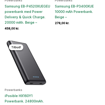
Powerbanks
Powerbanks
Samsung EB-P4520XUEGEU
Samsung EB-P3400XUE
powerbank med Power
10000 mAh Powerbank.
Delivery & Quick Charge.
Beige –
20000 mAh. Beige –
278,00
kr.
458,00
kr.
Tilbud!
Tilbud!
Powerbanks
iPosible HX160Y1
Powerbank. 24800mAh.