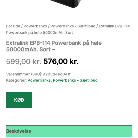
Forside
/
Powerbanks
/
Powerbanks - Særtilbud
/ Extralink EPB-114
Powerbank på hele 50000mAh. Sort –
Extralink EPB-114 Powerbank på hele
50000mAh. Sort –
Den
Den
599,00
kr.
576,00
kr.
oprindelige
aktuelle
Varenummer (SKU):
a203d4ed041f
Kategorier:
Powerbanks
,
Powerbanks - Særtilbud
pris
pris
var:
er:
KØB
599,00 kr..
576,00 kr..
Beskrivelse