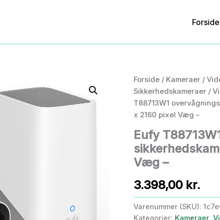
Forside
Forside
/
Kameraer
/
Vid
Sikkerhedskameraer
/
V
T88713W1 overvågnings
x 2160 pixel Væg –
Eufy T88713W1
sikkerhedskam
Væg –
3.398,00
kr.
Varenummer (SKU):
1c7
Kategorier:
Kameraer
,
V