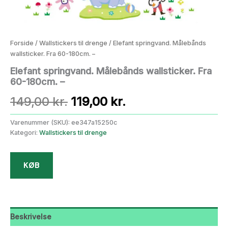
Forside
/
Wallstickers til drenge
/ Elefant springvand. Målebånds
wallsticker. Fra 60-180cm. –
Elefant springvand. Målebånds wallsticker. Fra
60-180cm. –
Den
Den
149,00
kr.
119,00
kr.
oprindelige
aktuelle
Varenummer (SKU):
ee347a15250c
Kategori:
Wallstickers til drenge
pris
pris
var:
er:
KØB
149,00 kr..
119,00 kr..
Beskrivelse