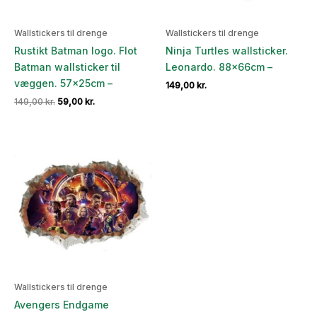
Wallstickers til drenge
Wallstickers til drenge
Rustikt Batman logo. Flot
Ninja Turtles wallsticker.
Batman wallsticker til
Leonardo. 88x66cm –
væggen. 57x25cm –
149,00
kr.
Den
Den
149,00
kr.
59,00
kr.
oprindelige
aktuelle
pris
pris
var:
er:
149,00 kr..
59,00 kr..
Wallstickers til drenge
Avengers Endgame