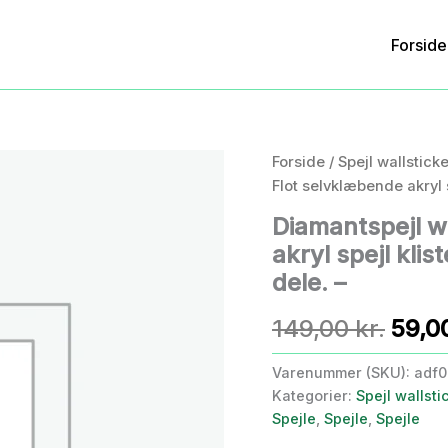
Forside
Forside
/
Spejl wallstick
Flot selvklæbende akryl 
Diamantspejl wa
akryl spejl kli
dele. –
Den
149,00
kr.
59,0
opri
Varenummer (SKU):
adf
Kategorier:
Spejl wallsti
pris
Spejle
,
Spejle
,
Spejle
var: