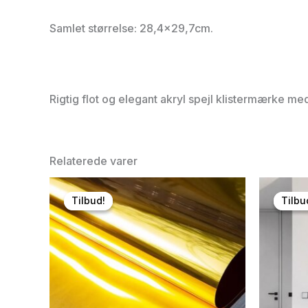
Samlet størrelse: 28,4×29,7cm.
Rigtig flot og elegant akryl spejl klistermærke me
Relaterede varer
Tilbud!
Tilbud!
Tilbu
Tilbu