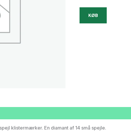
149,0
KØB
spejl klistermærker. En diamant af 14 små spejle.