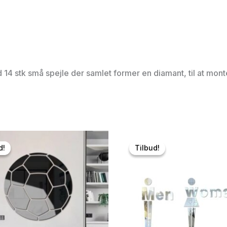
d 14 stk små spejle der samlet former en diamant, til at mont
d!
d!
Tilbud!
Tilbud!