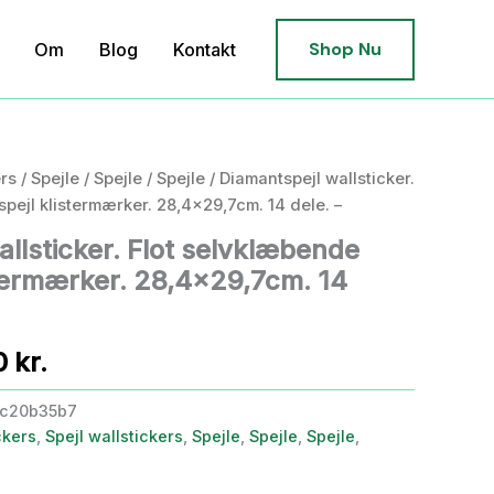
Shop Nu
Om
Blog
Kontakt
ers
/
Spejle
/
Spejle
/
Spejle
/ Diamantspejl wallsticker.
spejl klistermærker. 28,4×29,7cm. 14 dele. –
llsticker. Flot selvklæbende
stermærker. 28,4×29,7cm. 14
Den
0
kr.
ndelige
aktuelle
0c20b35b7
ckers
,
Spejl wallstickers
,
Spejle
,
Spejle
,
Spejle
,
pris
er: