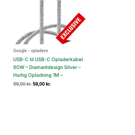
Google - opladere
USB-C til USB-C Opladerkabel
60W – Diamantdesign Silver –
Hurtig Opladning 1M –
Den
Den
99,00
kr.
59,00
kr.
oprindelige
aktuelle
pris
pris
var:
er:
99,00 kr..
59,00 kr..