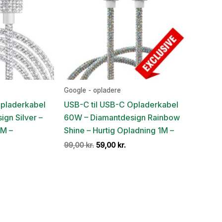
Google - opladere
Opladerkabel
USB-C til USB-C Opladerkabel
gn Silver –
60W – Diamantdesign Rainbow
1M –
Shine – Hurtig Opladning 1M –
en
Den
Den
99,00
kr.
59,00
kr.
e
ktuelle
oprindelige
aktuelle
is
pris
pris
:
var:
er:
,00 kr..
99,00 kr..
59,00 kr..