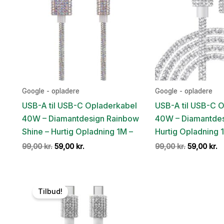
Google - opladere
Google - opladere
USB-A til USB-C Opladerkabel
USB-A til USB-C 
40W – Diamantdesign Rainbow
40W – Diamantdesi
Shine – Hurtig Opladning 1M –
Hurtig Opladning 
Den
Den
Den
D
99,00
kr.
59,00
kr.
99,00
kr.
59,00
kr.
oprindelige
aktuelle
oprindelig
a
pris
pris
pris
pr
var:
er:
var:
er
99,00 kr..
59,00 kr..
99,00 kr..
59
Tilbud!