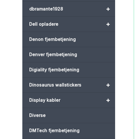
+
dbramante1928
+
Dell opladere
Denon fjernbetjening
Denver fjernbetjening
Digiality fjernbetjening
+
Dinosaurus wallstickers
+
Display kabler
Diverse
DMTech fjernbetjening