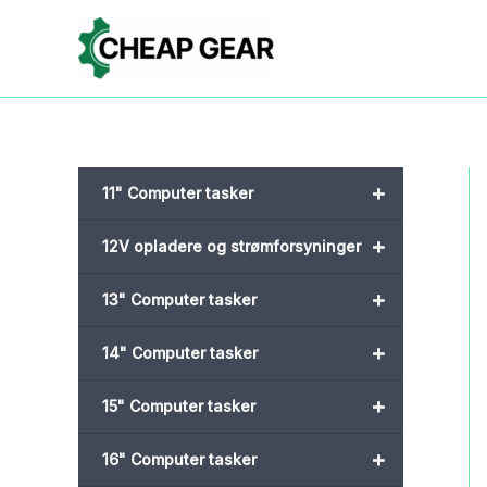
Gå
til
indholdet
+
11" Computer tasker
+
12V opladere og strømforsyninger
+
13" Computer tasker
+
14" Computer tasker
+
15" Computer tasker
+
16" Computer tasker