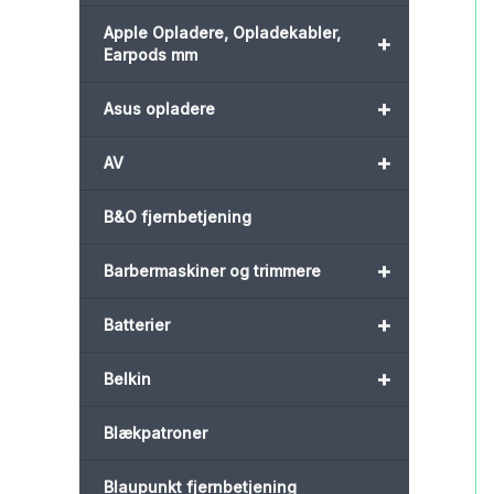
Apple Opladere, Opladekabler,
+
Earpods mm
+
Asus opladere
+
AV
B&O fjernbetjening
+
Barbermaskiner og trimmere
+
Batterier
+
Belkin
Blækpatroner
Blaupunkt fjernbetjening